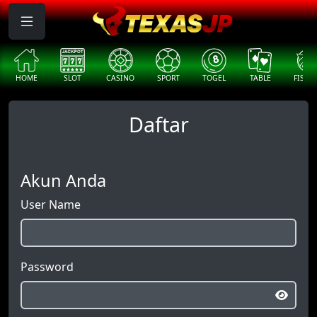
HOME
SLOT
CASINO
SPORT
TOGEL
TABLE
FISHI
Daftar
Akun Anda
User Name
Password